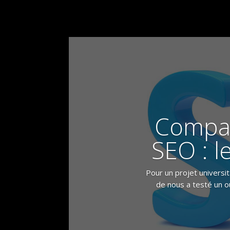
Compar
SEO : l
Pour un projet universit
de nous a testé un o