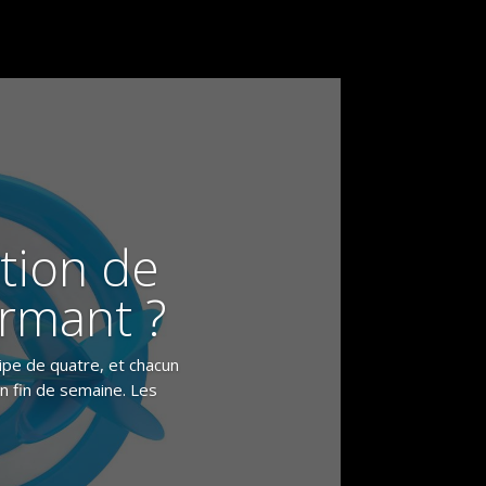
tion de
ormant ?
uipe de quatre, et chacun
n fin de semaine. Les