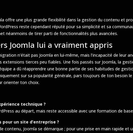
 offre une plus grande flexibilité dans la gestion du contenu et p
 WordPress reste cependant réputé pour sa simplicité et sa communau
 néanmoins de tirer parti de fonctionnalités plus avancées.
rs Joomla lui a vraiment appris
 migration n’était pas Joomla en lui-même, mais l’incapacité de leur 
les extensions tierces peu fiables. Une fois passés sur Joomla, la gest
uipe a dû réapprendre une bonne partie de ses habitudes de gestion 
iquement sur sa popularité générale, pars toujours de ton besoin le p
 orienter ton choix.
xpérience technique ?
dPress au départ, mais reste accessible avec une formation de base
 pour un site d’entreprise ?
on de contenu, Joomla se démarque ; pour une prise en main rapide e