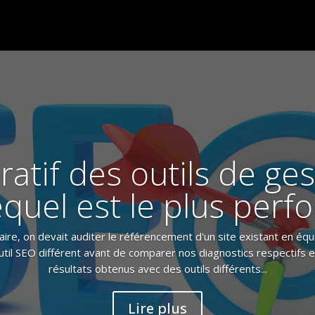
atif des outils de ges
equel est le plus perf
aire, on devait auditer le référencement d'un site existant en éq
util SEO différent avant de comparer nos diagnostics respectifs e
résultats obtenus avec des outils différents...
Lire plus