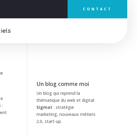
CONTACT
Faites un tour sur mon
Facebook !
iels
ue
Un blog comme moi
Un blog qui reprend la
ce
thématique du web et digital
 :
Sigmat
: stratégie
ment
marketing, nouveaux métiers
2.0, start-up.