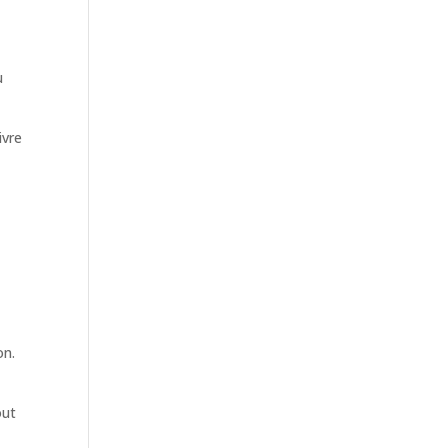
u
ivre
on.
out