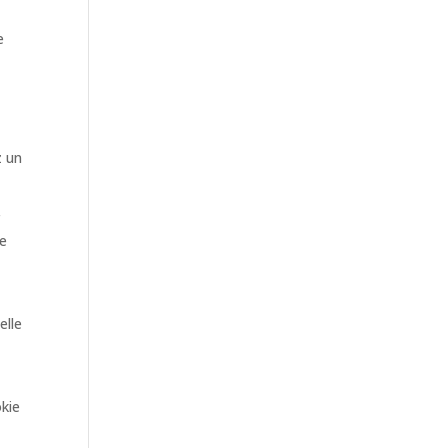
e
z un
r
de
elle
okie