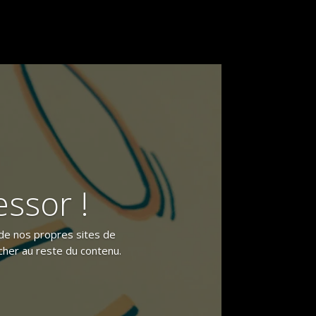
ssor !
de nos propres sites de
cher au reste du contenu.