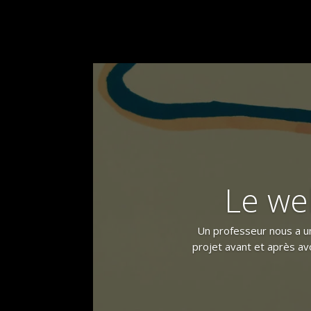
Le we
Un professeur nous a u
projet avant et après av