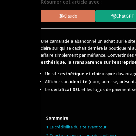
Résumer cet article avec :
Claude
ChatGPT
Une camarade a abandonné un achat sur le site d
claire sur qui se cachait derrière la boutique n
affaire simplement par méfiance. Convertir des v
esthétique, la transparence sur l’entrepri
Un site
esthétique et clair
inspire davantage
Afficher son
identité
(nom, adresse, présentat
Le
certificat SSL
et les logos de paiement sé
Sommaire
1
La crédibilité du site avant tout
2
Construire une relation de confiance