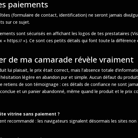
les paiements
tées (formulaire de contact, identification) ne seront jamais divulguée
ts sur ce sujet.
iements sont sécurisés en affichant les logos de tes prestataires (Vi
x « https:// »). Ce sont ces petits détails qui font toute la différence
ier de ma camarade révèle vraiment
t lui plaisait, le prix était correct, mais l’absence totale d’informat
 une hésitation légère en abandon pur et simple. Aucun défaut du prod
e je retiens de son témoignage : ces détails de confiance ne sont jama
te conclue et un panier abandonné, même quand le produit et le prix 
site vitrine sans paiement ?
ment recommandé : les navigateurs signalent désormais les sites non 