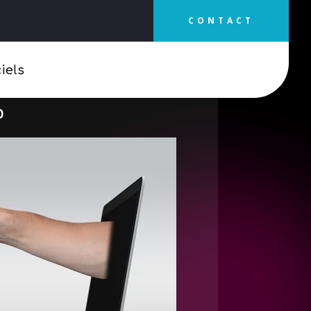
CONTACT
iels
b