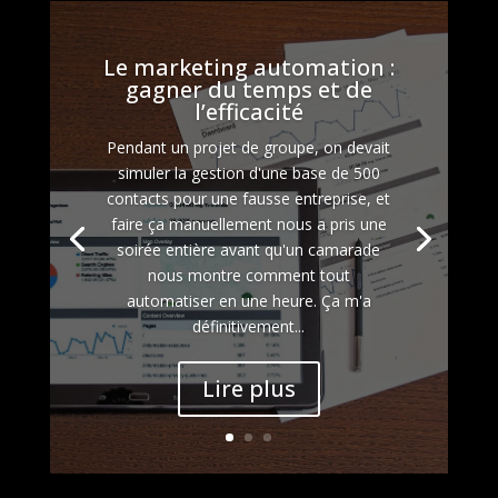
Le marketing automation :
gagner du temps et de
l’efficacité
Pendant un projet de groupe, on devait
simuler la gestion d'une base de 500
contacts pour une fausse entreprise, et
faire ça manuellement nous a pris une
soirée entière avant qu'un camarade
nous montre comment tout
automatiser en une heure. Ça m'a
définitivement...
Lire plus