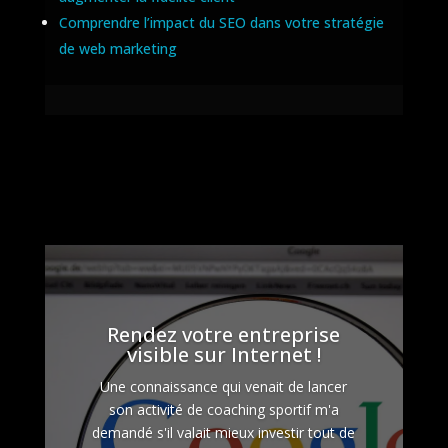
Comprendre l’impact du SEO dans votre stratégie
de web marketing
Rendez votre entreprise
visible sur Internet !
Une connaissance qui venait de lancer
son activité de coaching sportif m'a
demandé s'il valait mieux investir tout de