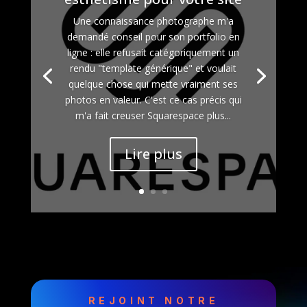
Une connaissance photographe m'a
demandé conseil pour son portfolio en
ligne : elle refusait catégoriquement un
rendu "template générique" et voulait
quelque chose qui mette vraiment ses
photos en valeur. C'est ce cas précis qui
m'a fait creuser Squarespace plus...
Lire plus
REJOINT NOTRE