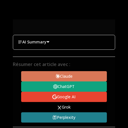
AI Summary
Résumer cet article avec :
Claude
ChatGPT
Google AI
Grok
Perplexity